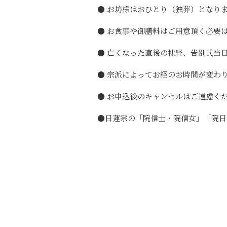
● お坊様はおひとり（独葬）となり
● お食事や御膳料はご用意頂く必要
● 亡くなった直後の枕経、告別式当
● 宗派によってお経のお時間が変わ
● お申込後のキャンセルはご遠慮く
●日蓮宗の「院信士・院信女」「院日