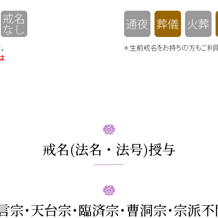
戒名(法名・法号)授与
言宗･天台宗･臨済宗･曹洞宗･宗派