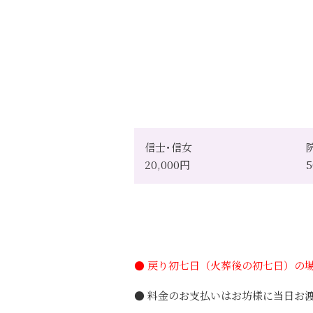
信士･信女
20,000円
5
● 戻り初七日（火葬後の初七日）の場合
● 料金のお支払いはお坊様に当日お