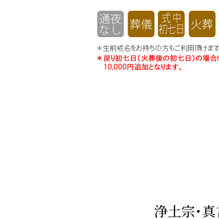
浄土宗･真