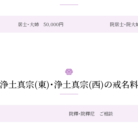
居士･大姉 50,000円
院居士･院大姉
浄土真宗(東)･浄土真宗(西)の戒名
院釋･院釋尼 ご相談