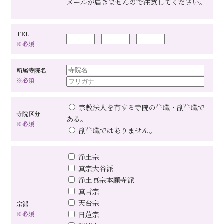
メールが届きませんので注意してください。
TEL
-
-
※必須
所属寺院名
※必須
宗教法人を有する寺院の住職・副住職で
寺院区分
ある。
※必須
副住職ではありません。
浄土宗
真宗大谷派
浄土真宗本願寺派
真言宗
天台宗
宗派
※必須
日蓮宗